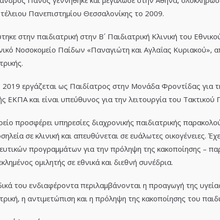
ανδρος Πάνος γεννήθηκε και μεγάλωσε στην Αθήνα, ολοκλήρωσε
τέλειου Πανεπιστημίου Θεσσαλονίκης το 2009.
ύτηκε στην παιδιατρική στην Β´ Παιδιατρική Κλινική του Εθνι
νικό Νοσοκομείο Παίδων «Παναγιώτη και Αγλαΐας Κυριακού», απ
τρικής.
 2019 εργάζεται ως Παιδίατρος στην Μονάδα Φροντίδας για τη
ής ΕΚΠΑ και είναι υπεύθυνος για την λειτουργία του Τακτικού Π
ρείο προσφέρει υπηρεσίες διαχρονικής παιδιατρικής παρακολο
σηλεία σε κλινική και απευθύνεται σε ευάλωτες οικογένειες. Έ
ευτικών προγραμμάτων για την πρόληψη της κακοποίησης – παρα
κλημένος ομιλητής σε εθνικά και διεθνή συνέδρια.
δικά του ενδιαφέροντα περιλαμβάνονται η προαγωγή της υγείας
τρική, η αντιμετώπιση και η πρόληψη της κακοποίησης του παιδ