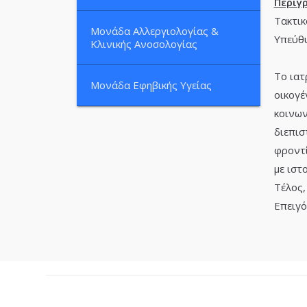
Περιγ
Τακτικ
Μονάδα Αλλεργιολογίας &
Υπεύθυ
Κλινικής Ανοσολογίας
Το ιατ
Μονάδα Εφηβικής Υγείας
οικογέ
κοινων
διεπισ
φροντί
με ιστ
Τέλος,
Επειγό