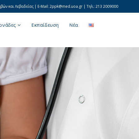
ών και Λεβαδείας | E-Mail:
2ppk@med.uoa.gr
| Τηλ.:
213 2009000
ονάδες
Εκπαίδευση
Νέα