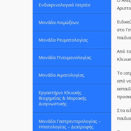
Ο Αλέξ
Ενδοκρινολογικό Ιατρείο
Αριστο
Ειδικε
Μονάδα Λοιμώξεων
στο Γε
παιδια
Μονάδα Ρευματολογίας
Από το
Μονάδα Πνευμονολογίας
Κλινικ
Το ιατ
Μονάδα Αιματολογίας
από νο
εκπαιδ
Εργαστήριο Κλινικής
προσκε
Βιοχημείας & Μοριακής
Διαγνωστικής
Στα ει
παιδια
Μονάδα Γαστρεντερολογίας –
Ηπατολογίας – Διατροφής