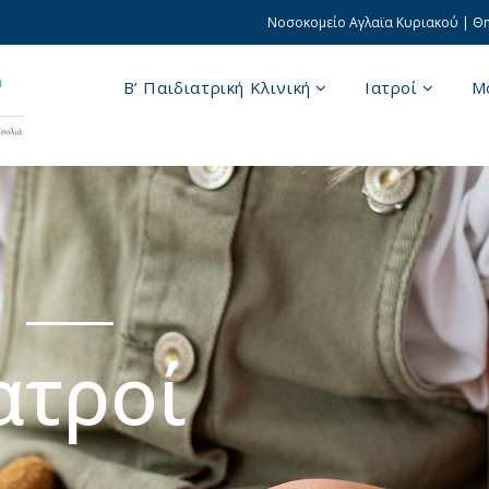
Νοσοκομείο Αγλαϊα Κυριακού | Θηβ
B’ Παιδιατρική Κλινική
Ιατροί
Μ
ατροί