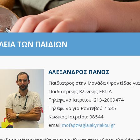
ΛΕΙΑ ΤΩΝ ΠΑΙΔΙΏΝ
ΑΛΈΞΑΝΔΡΟΣ ΠΆΝΟΣ
Παιδίατρος στην Μονάδα Φροντίδας για 
Παιδιατρικής Κλινικής ΕΚΠΑ
Τηλέφωνο Ιατρείου: 213-2009474
Τηλέφωνο για Ραντεβού: 1535
Κωδικός Ιατρείου: 08544
email:
mofap@aglaiakyriakou.gr