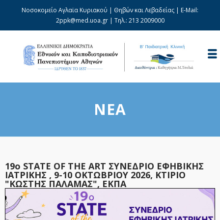
Νοσοκομείο Αγλαϊα Κυριακού | Θηβών και Λεβαδείας | E-Mail:
2ppk@med.uoa.gr
| Τηλ.:
213 2009000
ΝΈΑ
19o STATE OF THE ART ΣΥΝΕΔΡΙΟ ΕΦΗΒΙΚΗΣ
ΙΑΤΡΙΚΗΣ , 9-10 ΟΚΤΩΒΡΙΟΥ 2026, ΚΤΙΡΙΟ
"ΚΩΣΤΗΣ ΠΑΛΑΜΑΣ", ΕΚΠΑ