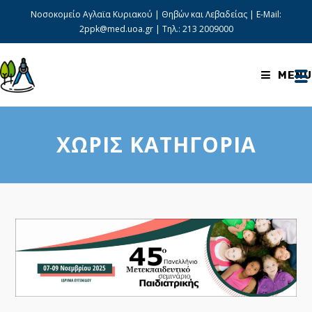
Skip
Νοσοκομείο Αγλαϊα Κυριακού | Θηβών και Λεβαδείας | E-Mail:
to
2ppk@med.uoa.gr
| Τηλ.:
213 2009000
content
MENU
ΧΩΡΊΣ ΚΑΤΗΓΟΡΊΑ