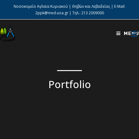
Νοσοκομείο Αγλαϊα Κυριακού | Θηβών και Λεβαδείας | E-Mail:
2ppk@med.uoa.gr
| Τηλ.:
213 2009000
MENU
Portfolio